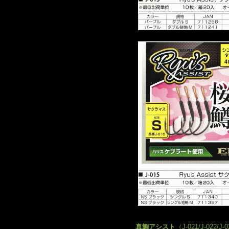
真鯛アシスト
（J-021/J-022/J-