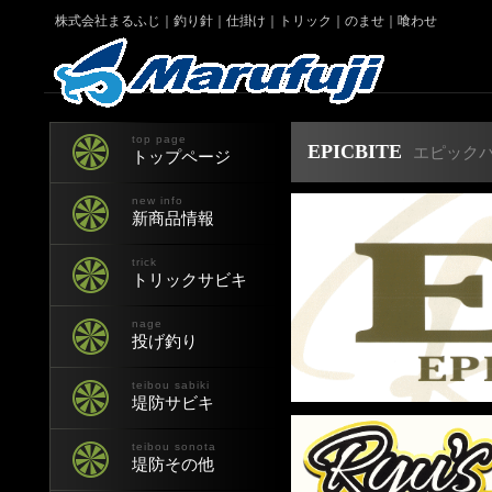
株式会社まるふじ｜釣り針｜仕掛け｜トリック｜のませ｜喰わせ
top page
EPICBITE
エピック
トップページ
new info
新商品情報
trick
トリックサビキ
nage
投げ釣り
teibou sabiki
堤防サビキ
teibou sonota
堤防その他