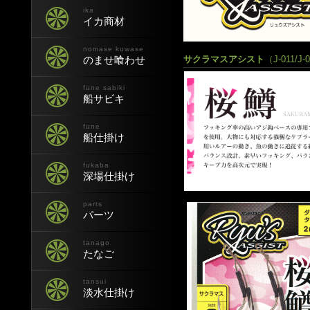
ika
イカ商材
nomase kuwase
サクラマスアシスト
（J-011/J-0
のませ喰わせ
fune sabiki
船サビキ
fune
船仕掛け
fukaba
深場仕掛け
parts
パーツ
tanago
たなご
tansui
淡水仕掛け