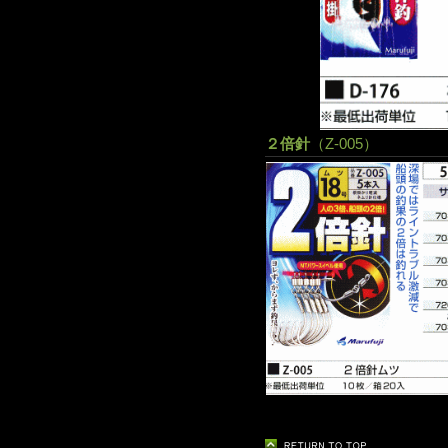
２倍針
（Z-005）