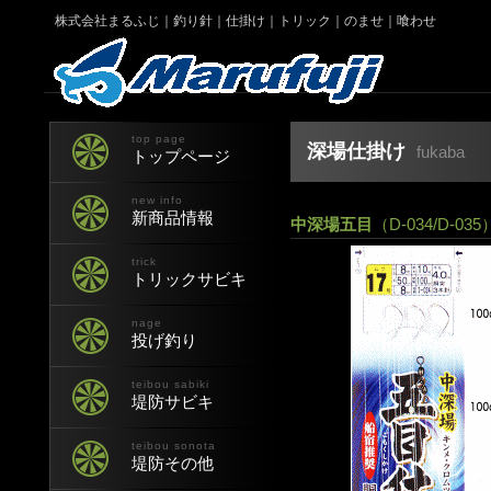
株式会社まるふじ｜釣り針｜仕掛け｜トリック｜のませ｜喰わせ
top page
深場仕掛け
fukaba
トップページ
new info
新商品情報
中深場五目
（D-034/D-035
trick
トリックサビキ
nage
投げ釣り
teibou sabiki
堤防サビキ
teibou sonota
堤防その他