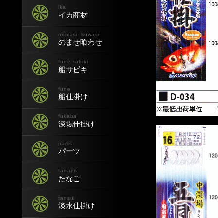
ika
イカ商材
nomase kuwase
のませ喰わせ
fune sabiki
船サビキ
fune
船仕掛け
fukaba
深場仕掛け
parts
パーツ
tanago
たなご
tansui
淡水仕掛け