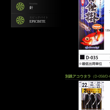
hooks
針
エピックバイト
EPICBITE
別跳アコウタラ
（D-058/D